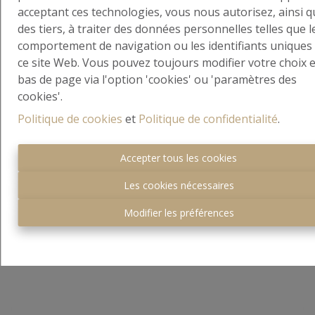
acceptant ces technologies, vous nous autorisez, ainsi q
Nous ne pouvions pas rêver d’une
des tiers, à traiter des données personnelles telles que l
meilleure expérience ! La maison a
comportement de navigation ou les identifiants uniques
été vendue en moins de deux
ce site Web. Vous pouvez toujours modifier votre choix 
semaines, et à un prix encore
bas de page via l'option 'cookies' ou 'paramètres des
supérieur à nos attentes. Dès le
cookies'.
premier contact, Taylor s’est montré
Politique de cookies
et
Politique de confidentialité
.
extrêmement réactif, professionnel
et toujours disponible.
Carmela C.
Accepter tous les cookies
Les cookies nécessaires
5
Modifier les préférences