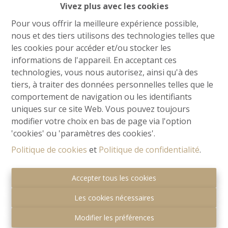
Vivez plus avec les cookies
Pour vous offrir la meilleure expérience possible,
nous et des tiers utilisons des technologies telles que
les cookies pour accéder et/ou stocker les
informations de l'appareil. En acceptant ces
technologies, vous nous autorisez, ainsi qu'à des
tiers, à traiter des données personnelles telles que le
comportement de navigation ou les identifiants
uniques sur ce site Web. Vous pouvez toujours
modifier votre choix en bas de page via l'option
'cookies' ou 'paramètres des cookies'.
Politique de cookies
et
Politique de confidentialité
.
Autorité de surveillance:
IPI - Rue du Luxembourg 16b - 1000 Bruxelles.
Accepter tous les cookies
Sous réserve de
devoirs de l'agent immobilier
.
Les cookies nécessaires
I.P.I.
-
Charte vie privée
-
Conditions générales
d\'utilisation
-
Cookies
Modifier les préférences