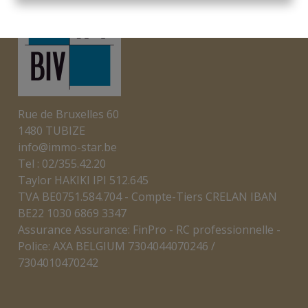
Rue de Bruxelles 60
1480 TUBIZE
info@immo-star.be
Tel : 02/355.42.20
Taylor HAKIKI IPI 512.645
TVA BE0751.584.704 - Compte-Tiers CRELAN IBAN
BE22 1030 6869 3347
Assurance Assurance: FinPro - RC professionnelle -
Police: AXA BELGIUM 7304044070246 /
7304010470242