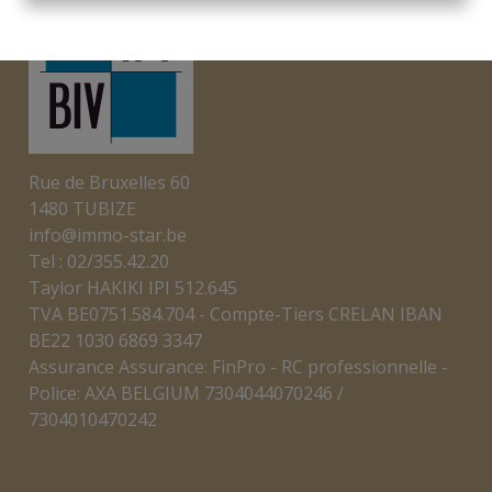
Rue de Bruxelles 60
1480 TUBIZE
info@immo-star.be
Tel : 02/355.42.20
Taylor HAKIKI IPI 512.645
TVA BE0751.584.704 - Compte-Tiers CRELAN IBAN
BE22 1030 6869 3347
Assurance Assurance: FinPro - RC professionnelle -
Police: AXA BELGIUM 7304044070246 /
7304010470242