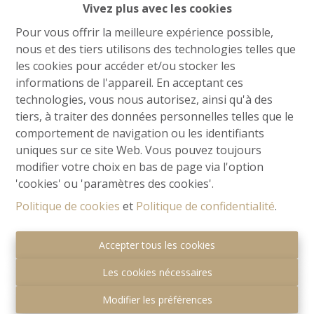
Vivez plus avec les cookies
Pour vous offrir la meilleure expérience possible,
nous et des tiers utilisons des technologies telles que
les cookies pour accéder et/ou stocker les
informations de l'appareil. En acceptant ces
technologies, vous nous autorisez, ainsi qu'à des
tiers, à traiter des données personnelles telles que le
comportement de navigation ou les identifiants
uniques sur ce site Web. Vous pouvez toujours
modifier votre choix en bas de page via l'option
'cookies' ou 'paramètres des cookies'.
Politique de cookies
et
Politique de confidentialité
.
Autorité de surveillance:
IPI - Rue du Luxembourg 16b - 1000 Bruxelles.
Accepter tous les cookies
Sous réserve de
devoirs de l'agent immobilier
.
Les cookies nécessaires
I.P.I.
-
Charte vie privée
-
Conditions générales
d\'utilisation
-
Cookies
Modifier les préférences