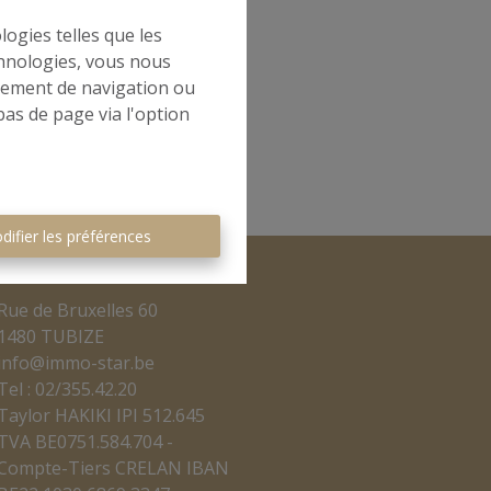
l
logies telles que les
chnologies, vous nous
rtement de navigation ou
bas de page via l'option
difier les préférences
Rue de Bruxelles 60
1480 TUBIZE
info@immo-star.be
Tel : 02/355.42.20
Taylor HAKIKI IPI 512.645
TVA BE0751.584.704 -
Compte-Tiers CRELAN IBAN