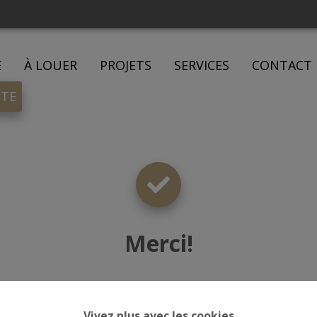
E
À LOUER
PROJETS
SERVICES
CONTACT
ITE
Merci
!
Vivez plus avec les cookies