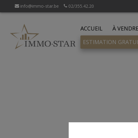
info@immo-star.be
02/355.42.20
ACCUEIL
À VENDR
ESTIMATION GRATU