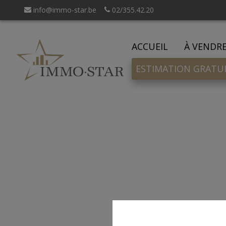
info@immo-star.be
02/355.42.20
ACCUEIL
À VENDR
ESTIMATION GRATU