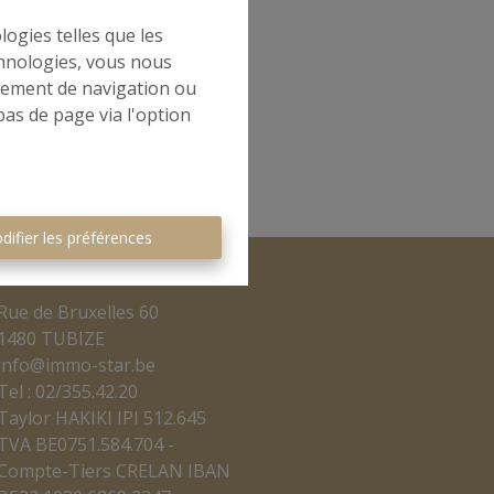
logies telles que les
chnologies, vous nous
rtement de navigation ou
bas de page via l'option
difier les préférences
Rue de Bruxelles 60
1480 TUBIZE
info@immo-star.be
Tel : 02/355.42.20
Taylor HAKIKI IPI 512.645
TVA BE0751.584.704 -
Compte-Tiers CRELAN IBAN