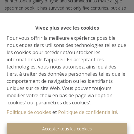
printer took a galley of type and scrambled it to make a type
specimen book. It has survived not only five centuries, but also
the leap into electronic typesetting, remaining essentially
unchanged. It was popularised in the 1960s with the release of
Vivez plus avec les cookies
Letraset sheets containing Lorem Ipsum passages, and more
recently with desktop publishing software like Aldus PageMaker
Pour vous offrir la meilleure expérience possible,
including versions of Lorem Ipsum.
nous et des tiers utilisons des technologies telles que
les cookies pour accéder et/ou stocker les
informations de l'appareil. En acceptant ces
technologies, vous nous autorisez, ainsi qu'à des
tiers, à traiter des données personnelles telles que le
comportement de navigation ou les identifiants
uniques sur ce site Web. Vous pouvez toujours
modifier votre choix en bas de page via l'option
'cookies' ou 'paramètres des cookies'.
Politique de cookies
et
Politique de confidentialité
.
Accepter tous les cookies