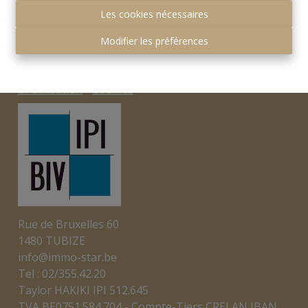
Les cookies nécessaires
Autorité de surveillance:
IPI - Rue du Luxembourg 16b - 1000 Bruxelles.
Modifier les préférences
Sous réserve de
devoirs de l'agent immobilier
.
I.P.I.
-
Charte vie privée
-
Conditions générales
d\'utilisation
-
Cookies
Rue de Bruxelles 60
1480 TUBIZE
info@immo-star.be
Tel : 02/355.42.20
Taylor HAKIKI IPI 512.645
TVA BE0751.584.704 - Compte-Tiers CRELAN IBAN